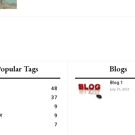
opular Tags
Blogs
Blog 1
48
July 25, 2023
37
9
र
9
7