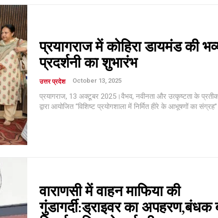
/ year
प्रयागराज में कोहिरा डायमंड की भव्
प्रदर्शनी का शुभारंभ
Etiam est nibh, lobort
Praesent euismod a
October 13, 2025
उत्तर प्रदेश
Ut mollis pellentesqu
प्रयागराज, 13 अक्टूबर 2025।वैभव, नवीनता और उत्कृष्टता के प्रतीक
Nullam eu erat con
द्वारा आयोजित “विशिष्ट प्रयोगशाला में निर्मित हीरे के आभूषणों का संग्रह” 
Donec quis est ac fel
Orci varius natoque 
YEARLY PRICIN
वाराणसी में वाहन माफिया की
गुंडागर्दी:ड्राइवर का अपहरण,बंधक