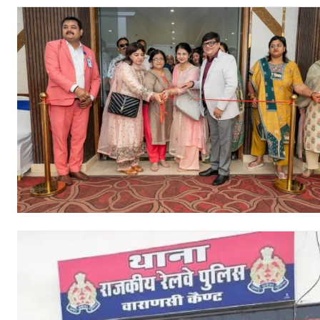
/ forever
Etiam est nibh, lobortis sit
Praesent euismod ac
Ut mollis pellentesque tortor
Nullam eu erat condimentum
Donec quis est ac felis
Orci varius natoque dolor