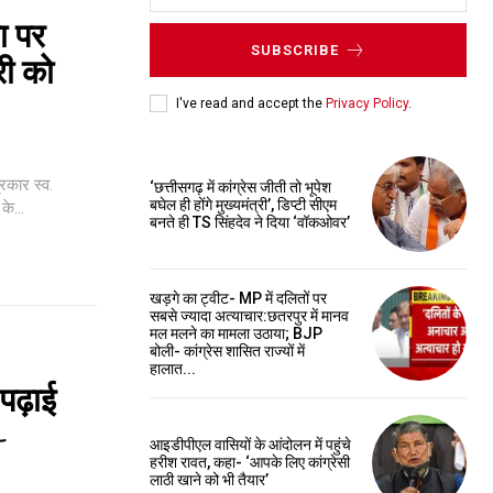
ा पर
SUBSCRIBE
री को
I've read and accept the
Privacy Policy
.
‘छत्तीसगढ़ में कांग्रेस जीती तो भूपेश
बघेल ही होंगे मुख्यमंत्री’, डिप्टी सीएम
े...
बनते ही TS सिंहदेव ने दिया ‘वॉकओवर’
खड़गे का ट्वीट- MP में दलितों पर
सबसे ज्यादा अत्याचार:छतरपुर में मानव
मल मलने का मामला उठाया; BJP
बोली- कांग्रेस शासित राज्यों में
हालात...
पढ़ाई
-
आइडीपीएल वासियों के आंदोलन में पहुंचे
हरीश रावत, कहा- ‘आपके लिए कांग्रेसी
लाठी खाने को भी तैयार’