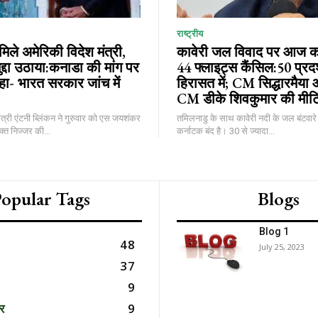
राष्ट्रीय
िले अमेरिकी विदेश मंत्री,
कावेरी जल विवाद पर आज कर
द्दा उठाया:कनाडा की मांग पर
44 फ्लाइट्स कैंसिल:50 प्रद
कहा- भारत सरकार जांच में
हिरासत में; CM सिद्धारमैया 
CM डीके शिवकुमार की मीटि
ंत्री एंटनी ब्लिंकन ने गुरुवार को एस जयशंकर
तमिलनाडु के साथ कावेरी नदी के जल बंटवारे
क्त निज्जर की...
कर्नाटक बंद है। 30 से ज्यादा...
opular Tags
Blogs
Blog 1
48
July 25, 2023
37
9
र
9