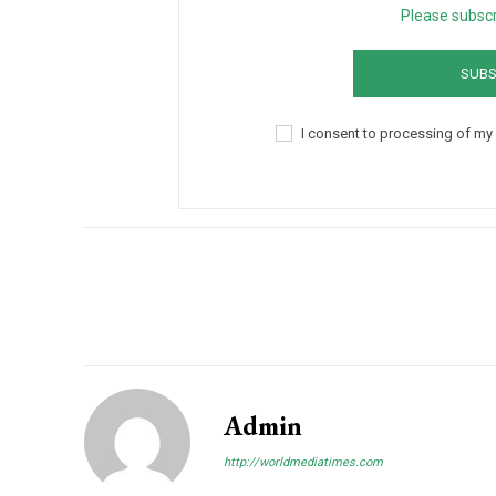
Free limited access
Please subscr
SUBS
/ forever
I consent to processing of my
Etiam est nibh, lobortis sit
Praesent euismod ac
Ut mollis pellentesque tortor
Nullam eu erat condimentum
Donec quis est ac felis
Orci varius natoque dolor
Admin
http://worldmediatimes.com