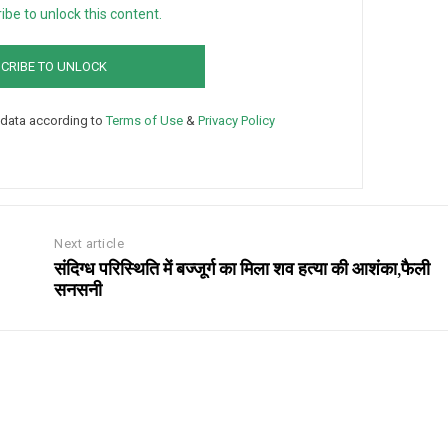
Member full a
ibe to unlock this content.
CRIBE TO UNLOCK
/ year
 data according to
Terms of Use
&
Privacy Policy
Etiam est nibh, lobort
Praesent euismod a
Ut mollis pellentesqu
Nullam eu erat con
Next article
संदिग्ध परिस्थिति में बज्जूर्ग का मिला शव हत्या की आशंका,फैली
Donec quis est ac fel
सनसनी
Orci varius natoque 
YEARLY PRICIN