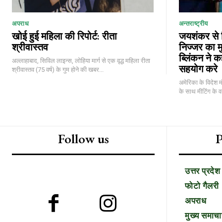
अपराध
अन्तराष्ट्रीय
खोई हुई महिला की रिपोर्ट: रीता
जयशंकर से म
श्रीवास्तव
निज्जर का मु
ब्लिंकन ने 
अल्लाहाबाद, सिविल लाइन्स, लोहिया मार्ग से एक वृद्ध महिला रीता
सहयोग करे
श्रीवास्तव (75 वर्ष) के गुम होने की खबर...
अमेरिका के विदेश म
के साथ मीटिंग के व
Follow us
P
उत्तर प्रदेश
फोटो गैलरी
अपराध
मुख्य समाचा