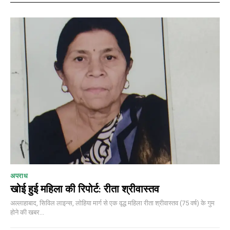
/ forever
Etiam est nibh, lobortis sit
Praesent euismod ac
Ut mollis pellentesque tortor
Nullam eu erat condimentum
Donec quis est ac felis
Orci varius natoque dolor
अपराध
खोई हुई महिला की रिपोर्ट: रीता श्रीवास्तव
Member full access
अल्लाहाबाद, सिविल लाइन्स, लोहिया मार्ग से एक वृद्ध महिला रीता श्रीवास्तव (75 वर्ष) के गुम
होने की खबर...