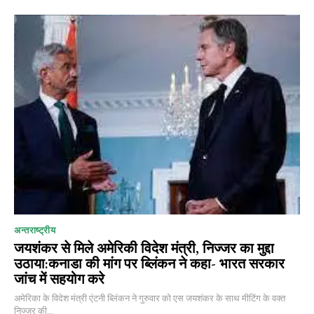
/ year
Etiam est nibh, lobortis sit
Praesent euismod ac
Ut mollis pellentesque tortor
Nullam eu erat condimentum
Donec quis est ac felis
Orci varius natoque dolor
YEARLY PRICING
MONTHLY PRICING
अन्तराष्ट्रीय
जयशंकर से मिले अमेरिकी विदेश मंत्री, निज्जर का मुद्दा
उठाया:कनाडा की मांग पर ब्लिंकन ने कहा- भारत सरकार
जांच में सहयोग करे
अमेरिका के विदेश मंत्री एंटनी ब्लिंकन ने गुरुवार को एस जयशंकर के साथ मीटिंग के वक्त
निज्जर की...