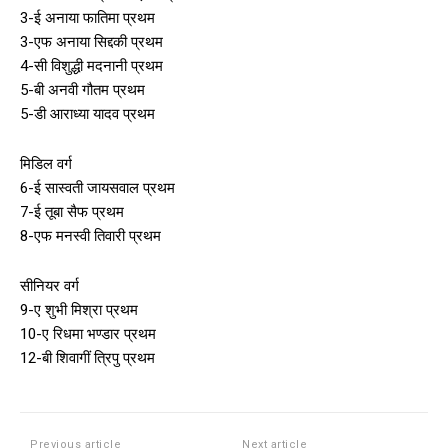
Member full access
3-ई अनाया फातिमा प्रथम
3-एफ अनाया सिद्दकी प्रथम
4-सी विशुद्धी मदनानी प्रथम
/ year
5-बी अनवी गौतम प्रथम
5-डी आराध्या यादव प्रथम
Etiam est nibh, lobortis sit
मिडिल वर्ग
Praesent euismod ac
6-ई सास्वती जायसवाल प्रथम
Ut mollis pellentesque tortor
7-ई तूबा सैफ प्रथम
Nullam eu erat condimentum
8-एफ मनस्वी तिवारी प्रथम
Donec quis est ac felis
Orci varius natoque dolor
सीनियर वर्ग
9-ए शुभी मिश्रा प्रथम
10-ए रिधमा भण्डार प्रथम
YEARLY PRICING
MONTHLY PRICING
12-बी शिवागीं त्रिपु प्रथम
Previous article
Next article