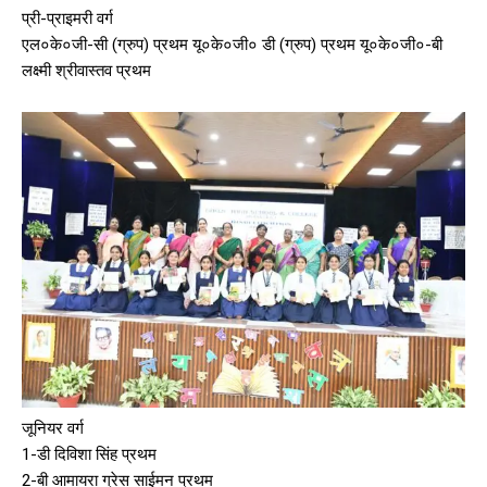
प्री-प्राइमरी वर्ग
Free limited access
एल०के०जी-सी (ग्रुप) प्रथम यू०के०जी० डी (ग्रुप) प्रथम यू०के०जी०-बी
लक्ष्मी श्रीवास्तव प्रथम
/ forever
Etiam est nibh, lobortis sit
Praesent euismod ac
Ut mollis pellentesque tortor
Nullam eu erat condimentum
Donec quis est ac felis
Orci varius natoque dolor
जूनियर वर्ग
1-डी दिविशा सिंह प्रथम
2-बी आमायरा ग्रेस साईमन प्रथम