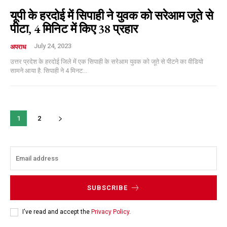
यूपी के हरदोई में सिपाही ने युवक को सरेआम जूते से
पीटा, 4 मिनिट में किए 38 प्रहार
Etiam est nibh, lobortis sit
Praesent euismod ac
July 24, 2023
अपराध
Ut mollis pellentesque tortor
उत्तर प्रदेश के हरदोई जिले में एक सिपाही के सरेआम युवक को जूते से पीटने का वीडियो
सामने आया है. सिपाही ने 4 मिनट...
Nullam eu erat condimentum
Donec quis est ac felis
Orci varius natoque dolor
1
2
YEARLY PRICING
MONTHLY PRICING
SUBSCRIBE
I've read and accept the
Privacy Policy
.