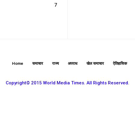
7
Etiam est nibh, lobort
Praesent euismod a
Ut mollis pellentesqu
Nullam eu erat con
Donec quis est ac fel
Home
समाचार
राज्य
अपराध
खेल समाचार
ऐतिहासिक
Orci varius natoque 
Copyright© 2015 World Media Times. All Rights Reserved.
YEARLY PRICIN