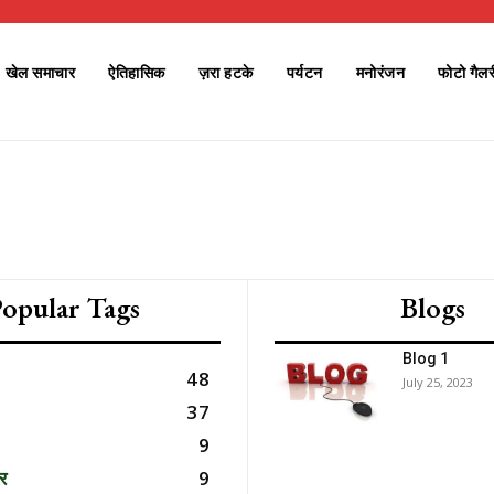
खेल समाचार
ऐतिहासिक
ज़रा हटके
पर्यटन
मनोरंजन
फोटो गैलर
Subscription Plans
opular Tags
Blogs
Blog 1
48
July 25, 2023
Member full a
37
9
र
9
/ year