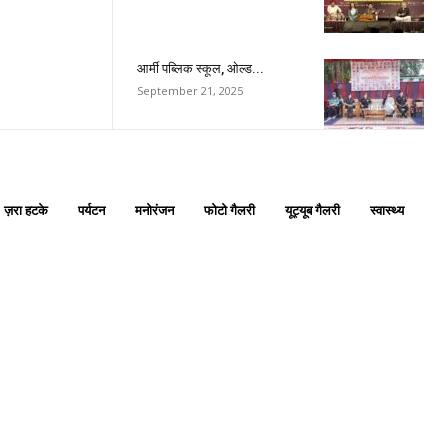
आर्मी पब्लिक स्कूल, ओल्ड...
is sit
September 21, 2025
c
e tortor
dimentum
is
ज़रा हटके
पर्यटन
मनोरंजन
फोटो गैलरी
यूट्यूब गैलरी
स्वास्थ्य
dolor
G
MONTHLY PRICING