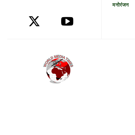
मनोरंजन
Etiam est nibh, lobortis sit
Praesent euismod ac
Ut mollis pellentesque tortor
Nullam eu erat condimentum
Donec quis est ac felis
Orci varius natoque dolor