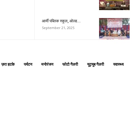
आर्मी पब्लिक स्कूल, ओल्ड...
is sit
September 21, 2025
c
e tortor
dimentum
is
ज़रा हटके
पर्यटन
मनोरंजन
फोटो गैलरी
यूट्यूब गैलरी
स्वास्थ्य
dolor
G
MONTHLY PRICING