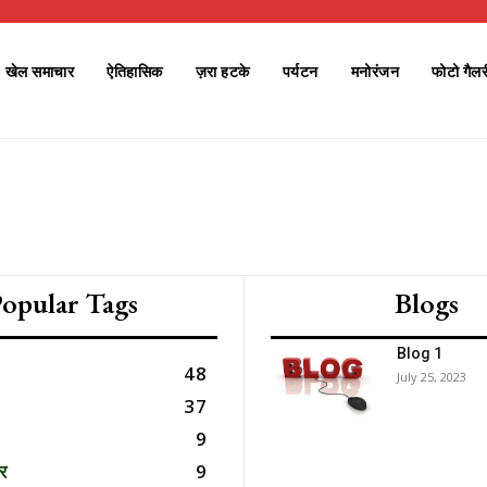
खेल समाचार
ऐतिहासिक
ज़रा हटके
पर्यटन
मनोरंजन
फोटो गैलर
Subscription Plans
opular Tags
Blogs
Blog 1
48
July 25, 2023
Member full a
37
9
र
9
/ year