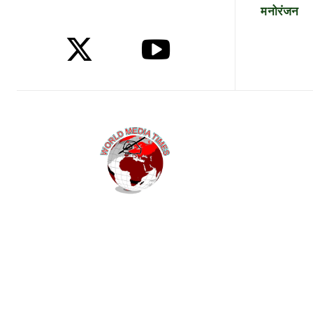
मनोरंजन
Etiam est nibh, lobortis sit
Praesent euismod ac
Ut mollis pellentesque tortor
Nullam eu erat condimentum
Donec quis est ac felis
Orci varius natoque dolor