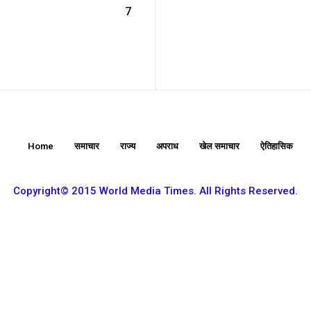
7
Etiam est nibh, lobort
Praesent euismod a
Ut mollis pellentesqu
Nullam eu erat con
Donec quis est ac fel
Home
समाचार
राज्य
अपराध
खेल समाचार
ऐतिहासिक
Orci varius natoque 
Copyright© 2015 World Media Times. All Rights Reserved.
YEARLY PRICIN